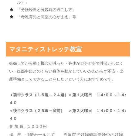
ル）」
「分娩経過と分娩時の過ごし方」
「母乳育児と同室の心がまえ」等
マタニティストレッチ教室
妊娠してから動く機会が減った・身体がガチガチで呼吸がしにく
い・妊娠中にどのくらい身体を動かしていいかわからず不安・出
産準備としてできることをしたいという方におすすめです。
＜前半クラス（１６週～２４週）＞第１火曜日 １４:００～１４:
４０
＜後半クラス（２５週～産前） ＞第３火曜日 １４:００～１４:
４０
参 加 費 : １０００円
1階ホールにて ※当院で妊婦健診受診中の妊婦
場 所 :